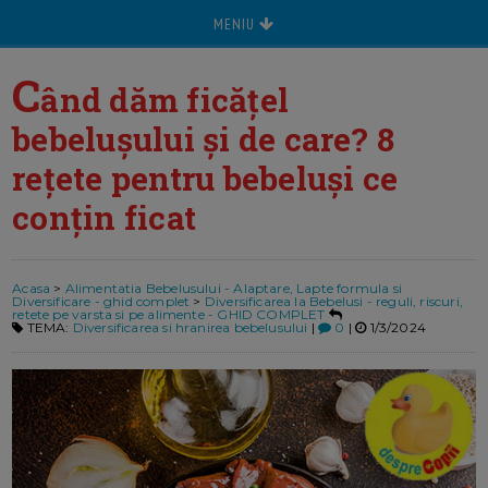
MENIU
C
ând dăm ficățel
bebelușului și de care? 8
rețete pentru bebeluși ce
conțin ficat
Acasa
>
Alimentatia Bebelusului - Alaptare, Lapte formula si
Diversificare - ghid complet
>
Diversificarea la Bebelusi - reguli, riscuri,
retete pe varsta si pe alimente - GHID COMPLET
TEMA:
Diversificarea si hranirea bebelusului
|
0
|
1/3/2024