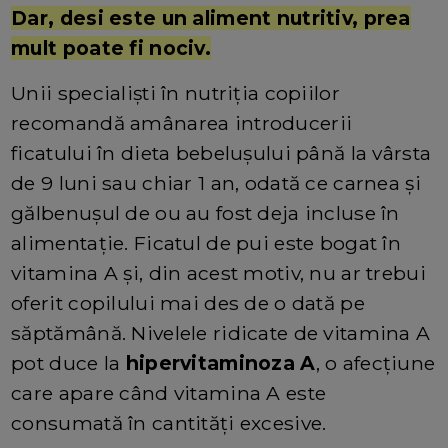
Dar, desi este un aliment nutritiv, prea
mult poate fi nociv.
Unii specialiști în nutriția copiilor
recomandă amânarea introducerii
ficatului în dieta bebelușului până la vârsta
de 9 luni sau chiar 1 an, odată ce carnea și
gălbenușul de ou au fost deja incluse în
alimentație. Ficatul de pui este bogat în
vitamina A și, din acest motiv, nu ar trebui
oferit copilului mai des de o dată pe
săptămână. Nivelele ridicate de vitamina A
pot duce la
hipervitaminoza A
, o afecțiune
care apare când vitamina A este
consumată în cantități excesive.