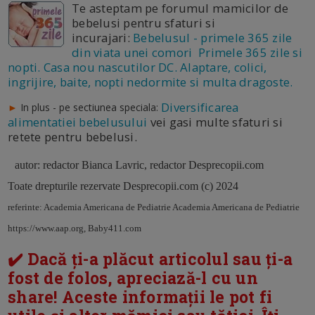
Te asteptam pe forumul mamicilor de
bebelusi pentru sfaturi si
incurajari:
Bebelusul - primele 365 zile
din viata unei comori Primele 365 zile si
nopti. Casa nou nascutilor DC. Alaptare, colici,
ingrijire, baite, nopti nedormite si multa dragoste.
Diversificarea
►
In plus - pe sectiunea speciala:
alimentatiei bebelusului
vei gasi multe sfaturi si
retete pentru bebelusi.
autor: redactor Bianca Lavric, redactor Desprecopii.com
Toate drepturile rezervate Desprecopii.com (c) 2024
referinte: Academia Americana de Pediatrie Academia Americana de Pediatrie
https://www.aap.org, B
aby411.com
✔️ Dacă ți-a plăcut articolul sau ți-a
fost de folos, apreciază-l cu un
share! Aceste informații le pot fi