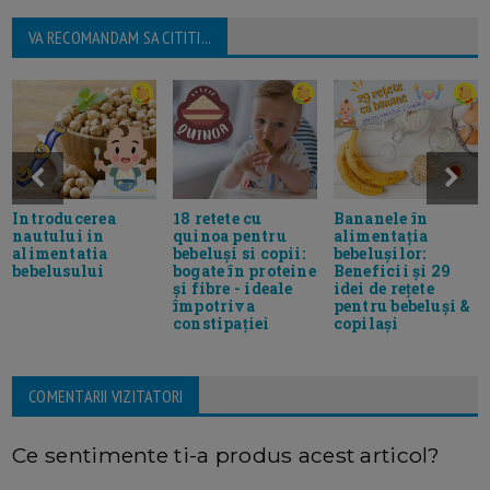
VA RECOMANDAM SA CITITI...
Introducerea
18 retete cu
Bananele în
nautului in
quinoa pentru
alimentația
alimentatia
bebeluși si copii:
bebelușilor:
bebelusului
bogate în proteine
Beneficii și 29
și fibre - ideale
idei de rețete
împotriva
pentru bebeluși &
constipației
copilași
COMENTARII VIZITATORI
Ce sentimente ti-a produs acest articol?