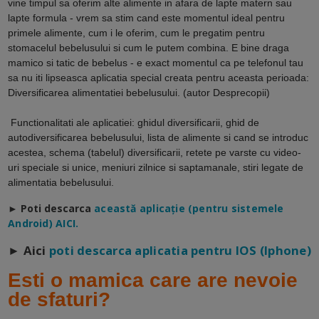
vine timpul sa oferim alte alimente in afara de lapte matern sau
lapte formula - vrem sa stim cand este momentul ideal pentru
primele alimente, cum i le oferim, cum le pregatim pentru
stomacelul bebelusului si cum le putem combina. E bine draga
mamico si tatic de bebelus - e exact momentul ca pe telefonul tau
sa nu iti lipseasca aplicatia special creata pentru aceasta perioada:
Diversificarea alimentatiei bebelusului. (autor Desprecopii)
Functionalitati ale aplicatiei: ghidul diversificarii, ghid de
autodiversificarea bebelusului, lista de alimente si cand se introduc
acestea, schema (tabelul) diversificarii, retete pe varste cu video-
uri speciale si unice, meniuri zilnice si saptamanale, stiri legate de
alimentatia bebelusului.
► Poti descarca
a
ceastă aplicație (pentru sistemele
Android) AICI.
► Aici
poti descarca aplicatia pentru IOS (Iphone)
Esti o mamica care are nevoie
de sfaturi?