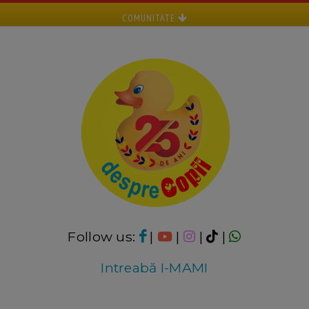
COMUNITATE
Follow us:
|
|
|
|
Intreabă I-MAMI