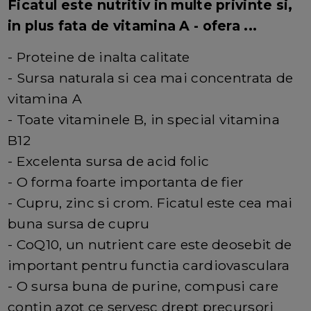
Ficatul este nutritiv in multe privinte si,
in plus fata de vitamina A - ofera ...
- Proteine ​​de inalta calitate
- Sursa naturala si cea mai concentrata de
vitamina A
- Toate vitaminele B, in special vitamina
B12
- Excelenta sursa de acid folic
- O forma foarte importanta de fier
- Cupru, zinc si crom. Ficatul este cea mai
buna sursa de cupru
- CoQ10, un nutrient care este deosebit de
important pentru functia cardiovasculara
- O sursa buna de purine, compusi care
contin azot ce servesc drept precursori