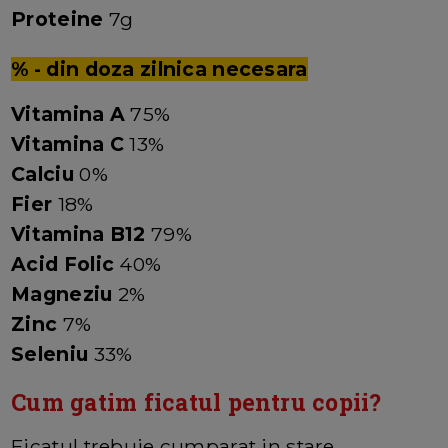
Proteine
7g
% - din doza zilnica necesara
Vitamina A
75%
Vitamina C
13%
Calciu
0%
Fier
18%
Vitamina B12
79%
Acid Folic
40%
Magneziu
2%
Zinc
7%
Seleniu
33%
Cum gatim ficatul pentru copii?
Ficatul trebuie cumparat in stare