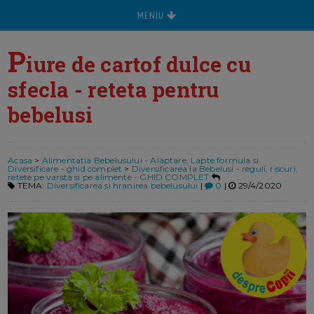
MENIU
P
iure de cartof dulce cu
sfecla - reteta pentru
bebelusi
Acasa
>
Alimentatia Bebelusului - Alaptare, Lapte formula si
Diversificare - ghid complet
>
Diversificarea la Bebelusi - reguli, riscuri,
retete pe varsta si pe alimente - GHID COMPLET
TEMA:
Diversificarea si hranirea bebelusului
|
0
|
29/4/2020