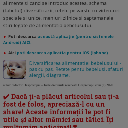
alimente si cand se introduc acestea, schema
(tabelul) diversificarii, retete pe varste cu video-uri
speciale si unice, meniuri zilnice si saptamanale,
stiri legate de alimentatia bebelusului.
►
Poti descarca
a
ceastă aplicație (pentru sistemele
Android) AICI.
►
Aici
poti descarca aplicatia pentru IOS (Iphone)
Diversificarea alimentatiei bebelusului -
pas cu pas. Retete pentu bebelusi, sfaturi,
alergii, diagrame.
autor: redactor Desprecopii - Toate drepturile rezervate Desprecopii.com (c) 2020
✔️ Dacă ți-a plăcut articolul sau ți-a
fost de folos, apreciază-l cu un
share! Aceste informații le pot fi
utile și altor mămici sau tătici. Îți
mulțumim anticipat! ❣️