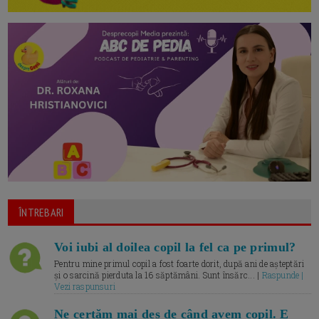
ÎNTREBARI
Voi iubi al doilea copil la fel ca pe primul?
Pentru mine primul copil a fost foarte dorit, după ani de așteptări
și o sarcină pierduta la 16 săptămâni. Sunt însărc... |
Raspunde |
Vezi raspunsuri
Ne certăm mai des de când avem copil. E