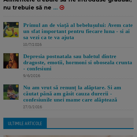
nu trebuie să ne
...
Primul an de viață al bebelușului: Avem cate
un sfat important pentru fiecare luna - si ai
sa vezi ca te va ajuta
10/7/2026
Depresia postnatala sau baletul dintre
dragoste, emotii, hormoni si oboseala crunta
- confesiuni
9/6/2026
Nu am vrut să renunț la alăptare. Si am
căutat până am găsit cauza durerii -
confesiunile unei mame care alăptează
27/3/2026
ULTIMILE ARTICOLE