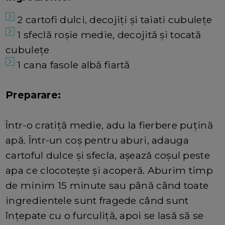
2 cartofi dulci, decojiți și taiati cubulețe
1 sfeclă roșie medie, decojită și tocată
cubulețe
1 cana fasole albă fiartă
Preparare:
Într-o cratiță medie, adu la fierbere puțină
apă. Într-un coș pentru aburi, adauga
cartoful dulce și sfecla, așează coșul peste
apa ce clocotește și acoperă. Aburim timp
de minim 15 minute sau până când toate
ingredientele sunt fragede când sunt
înțepate cu o furculiță, apoi se lasă să se