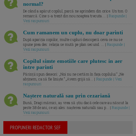
normal?
De când a apărut copilul, parcă ne aprindem din orice. Un ton. O
remarcă. Cine s-a trezit din nou noaptea trecuta.... |
Raspunde |
Vezi raspunsuri
Cum ramanem un cuplu, nu doar parinti
După apariția copiilor, multe cupluri descoperă ceva ce nu se
spune prea des: relația se mută pe plan secund. ... |
Raspunde |
Vezi raspunsuri
Copilul simte emotiile care plutesc in aer
intre parinti
Părinții spun deseori: „Noi nu ne certăm în fața copilului.” „Ne
abținem, ca să fie liniște.” „Avem grijă să... |
Raspunde | Vezi
raspunsuri
Naștere naturală sau prin cezariană
Bună, Dragi mămici, aș vrea să știu dacă cele care au născut la
peste 38 de ani, ce ați ales: nașterea naturală sau p... |
Raspunde |
Vezi raspunsuri
PROPUNERI REDACTOR SEF