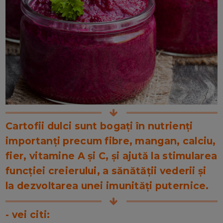
Cartofii dulci sunt bogați în nutrienți
importanți precum fibre, mangan, calciu,
fier, vitamine A și C, și ajută la stimularea
funcției creierului, a sănătății vederii și
la dezvoltarea unei imunități puternice.
- vei citi: