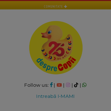
COMUNITATE
Follow us:
|
|
|
|
Intreabă I-MAMI