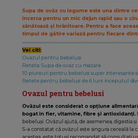
Supa de ovăz cu legume este una dintre cel
încerca pentru un mic dejun rapid sau o cin
sănătoasă și hrănitoare. Pentru a face aceas
timpul de gătire variază pentru fiecare dint
Vei citi:
Ovazul pentru bebelusi
Reteta: Supa de ovaz cu mazare
10 piureuri pentru bebelusi super interesante s
Retete pentru bebelusi de 6 luni: inceputul diver
Ovazul pentru bebelusi
Ovăzul este considerat o opțiune alimentar
bogat în fier, vitamine, fibre și antioxidanți.
bebeluși. Ovăzul ajută, de asemenea, digestia și
S-a constatat că ovăzul este singura cereală la 
acestea, este totuși recomandat să consultați u