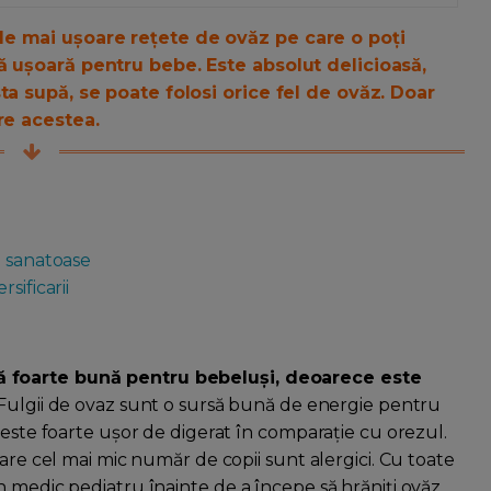
e mai ușoare rețete de ovăz pe care o poți
ă ușoară pentru bebe. Este absolut delicioasă,
ta supă, se poate folosi orice fel de ovăz. Doar
re acestea.
i sanatoase
sificarii
ă foarte bună pentru bebeluși, deoarece este
Fulgii de ovaz sunt o sursă bună de energie pentru
 este foarte ușor de digerat în comparație cu orezul.
care cel mai mic număr de copii sunt alergici. Cu toate
n medic pediatru înainte de a începe să hrăniți ovăz