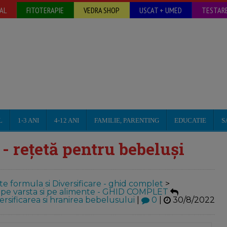
AL
FITOTERAPIE
VEDRA SHOP
USCAT + UMED
TESTARE
L
1-3 ANI
4-12 ANI
FAMILIE, PARENTING
EDUCATIE
S
- rețetă pentru bebeluși
te formula si Diversificare - ghid complet
>
tete pe varsta si pe alimente - GHID COMPLET
ersificarea si hranirea bebelusului
|
0
|
30/8/2022