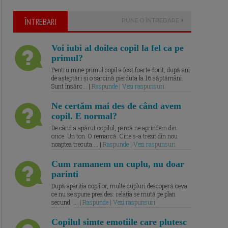
ÎNTREBARI
PUNE O ÎNTREBARE
Voi iubi al doilea copil la fel ca pe
primul?
Pentru mine primul copil a fost foarte dorit, după ani
de așteptări și o sarcină pierduta la 16 săptămâni.
Sunt însărc... |
Raspunde | Vezi raspunsuri
Ne certăm mai des de când avem
copil. E normal?
De când a apărut copilul, parcă ne aprindem din
orice. Un ton. O remarcă. Cine s-a trezit din nou
noaptea trecuta.... |
Raspunde | Vezi raspunsuri
Cum ramanem un cuplu, nu doar
parinti
După apariția copiilor, multe cupluri descoperă ceva
ce nu se spune prea des: relația se mută pe plan
secund. ... |
Raspunde | Vezi raspunsuri
Copilul simte emotiile care plutesc