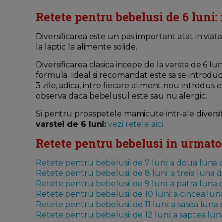
Retete pentru bebelusi de 6 luni: 
Diversificarea este un pas important atat in viata
la laptic la alimente solide.
Diversificarea clasica incepe de la varsta de 6 l
formula. Ideal si recomandat este sa se introd
3 zile, adica, intre fiecare aliment nou introdus e
observa daca bebelusul este sau nu alergic.
Si pentru proaspetele mamicute intr-ale diversifi
varstei de 6 luni:
vezi retele aici.
Retete pentru bebelusi in urmatoa
Retete pentru bebelusii de 7 luni: a doua luna d
Retete pentru bebelusii de 8 luni: a treia luna d
Retete pentru bebelusii de 9 luni: a patra luna d
Retete pentru bebelusii de 10 luni: a cincea luna
Retete pentru bebelusii de 11 luni: a sasea luna 
Retete pentru bebelusii de 12 luni: a saptea luna