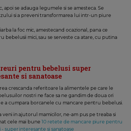
mic, apoi se adauga legumele si se amesteca. Se
ului si a preveni transformarea lui intr-un piure
fiarba la foc mic, amestecand ocazional, pana ce
 bebelusii mici, sau se serveste ca atare, cu putina
ureuri pentru bebelusi super
esante si sanatoase
area crescanda referitoare la alimentele pe care le
lusuilor nostri ne face sa ne gandim de doua ori
 de a cumpara borcanele cu mancare pentru bebelusi.
 veni in ajutorul mamicilor, ne-am pus pe treaba si
at cele mai bune
10 retete de mancare piure pentru
 - super interesante si sanatoase