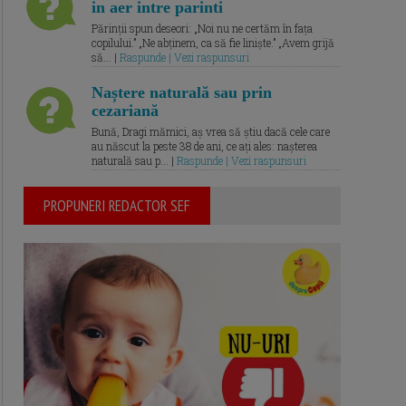
in aer intre parinti
Părinții spun deseori: „Noi nu ne certăm în fața
copilului.” „Ne abținem, ca să fie liniște.” „Avem grijă
să... |
Raspunde | Vezi raspunsuri
Naștere naturală sau prin
cezariană
Bună, Dragi mămici, aș vrea să știu dacă cele care
au născut la peste 38 de ani, ce ați ales: nașterea
naturală sau p... |
Raspunde | Vezi raspunsuri
PROPUNERI REDACTOR SEF