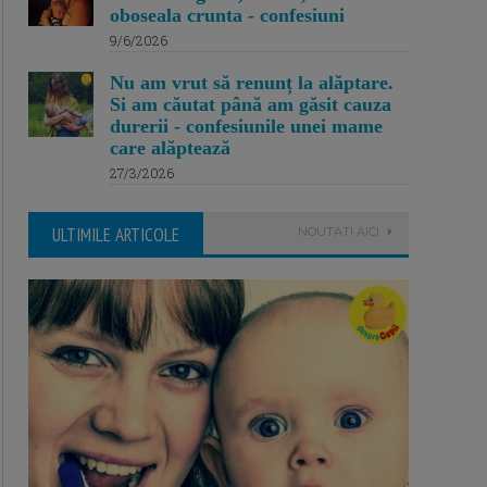
oboseala crunta - confesiuni
9/6/2026
Nu am vrut să renunț la alăptare.
Si am căutat până am găsit cauza
durerii - confesiunile unei mame
care alăptează
27/3/2026
ULTIMILE ARTICOLE
NOUTATI AICI