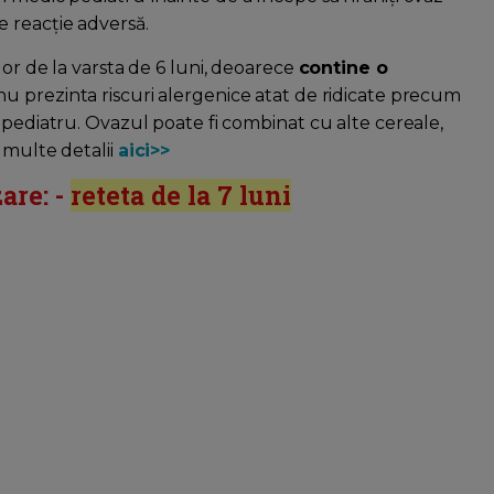
 reacție adversă.
lor de la varsta de 6 luni, deoarece
contine o
 nu prezinta riscuri alergenice atat de ridicate precum
 pediatru. Ovazul poate fi combinat cu alte cereale,
 multe detalii
aici>>
are: -
reteta de la 7 luni