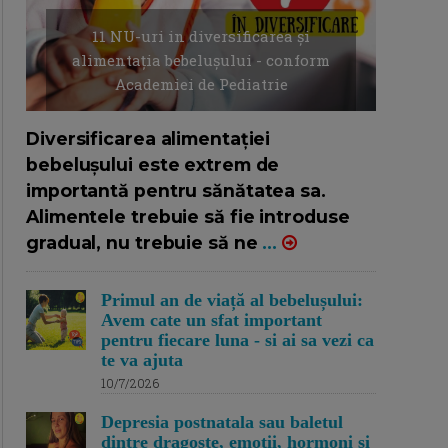
11 NU-uri in diversificarea și
alimentația bebelușului - conform
Academiei de Pediatrie
16/7/2026
AUTOR: EDITOR DC.
Diversificarea alimentației
bebelușului este extrem de
importantă pentru sănătatea sa.
Alimentele trebuie să fie introduse
gradual, nu trebuie să ne
...
Primul an de viață al bebelușului:
Avem cate un sfat important
pentru fiecare luna - si ai sa vezi ca
te va ajuta
10/7/2026
Depresia postnatala sau baletul
dintre dragoste, emotii, hormoni si