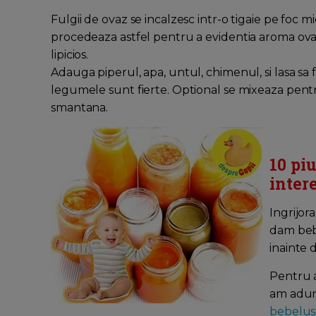
Fulgii de ovaz se incalzesc intr-o tigaie pe foc 
procedeaza astfel pentru a evidentia aroma ovaz
lipicios.
Adauga piperul, apa, untul, chimenul, si lasa sa 
legumele sunt fierte. Optional se mixeaza pentru
smantana.
10 pi
inter
Ingrijor
dam bebe
inainte
Pentru a
am adun
bebelusi