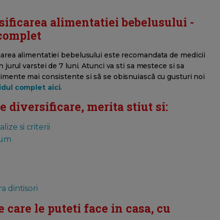
sificarea alimentatiei bebelusului -
complet
carea alimentatiei bebelusului este recomandata de medicii
n jurul varstei de 7 luni. Atunci va sti sa mestece si sa
limente mai consistente si sã se obisnuiascã cu gusturi noi
idul complet aici.
 diversificare, merita stiut si:
ze si criterii
cum
a dintisori
 care le puteti face in casa, cu