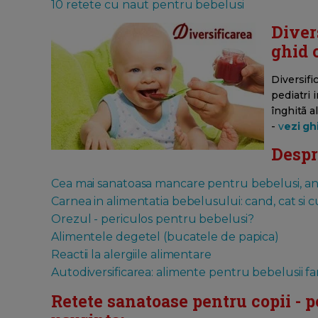
10 retete cu naut pentru bebelusi
Diver
ghid 
Diversifi
pediatri i
înghitã a
-
v
ezi gh
Despre
Cea mai sanatoasa mancare pentru bebelusi, anali
Carnea in alimentatia bebelusului: cand, cat si 
Orezul - periculos pentru bebelusi?
Alimentele degetel (bucatele de papica)
Reactii la alergiile alimentare
Autodiversificarea: alimente pentru bebelusii far
Retete sanatoase pentru copii - pe