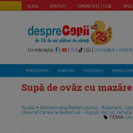
ACASA
NOUTATI
COMUNITATE / CLUB
SPECI
Urmărește:
|
|
|
|
|
Intreabă I-MAMI
FERTILITATE
SARCINA
NASTEREA
BEBELUSU
Supă de ovăz cu mazăre 
Acasa
>
Alimentatia Bebelusului - Alaptare, Lap
Diversificarea la Bebelusi - reguli, riscuri, re
TEMA:
Div