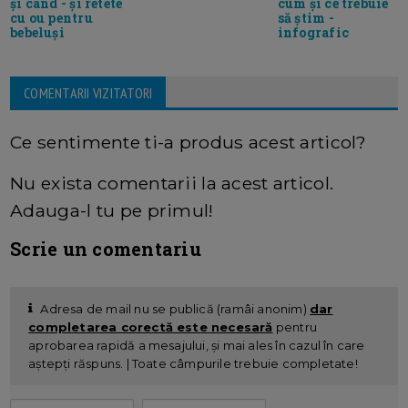
și cand - și retete
cum și ce trebuie
cu ou pentru
să știm -
bebeluși
infografic
COMENTARII VIZITATORI
Ce sentimente ti-a produs acest articol?
Nu exista comentarii la acest articol.
Adauga-l tu pe primul!
Scrie un comentariu
Adresa de mail nu se publică (ramâi anonim)
dar
completarea corectă este necesară
pentru
aprobarea rapidă a mesajului, și mai ales în cazul în care
aștepți răspuns. | Toate câmpurile trebuie completate!