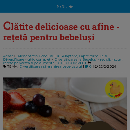
MENIU
C
lătite delicioase cu afine -
rețetă pentru bebeluși
Acasa
>
Alimentatia Bebelusului - Alaptare, Lapte formula si
Diversificare - ghid complet
>
Diversificarea la Bebelusi - reguli, riscuri,
retete pe varsta si pe alimente - GHID COMPLET
TEMA:
Diversificarea si hranirea bebelusului
|
0
|
22/2/2024