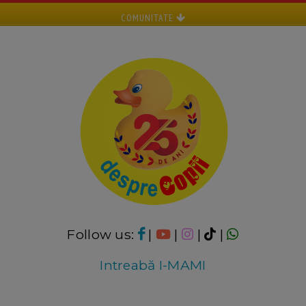
COMUNITATE
Follow us:
|
|
|
|
Intreabă I-MAMI