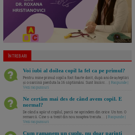
ÎNTREBARI
Voi iubi al doilea copil la fel ca pe primul?
Pentru mine primul copil a fost foarte dorit, după ani de așteptări
și o sarcină pierduta la 16 săptămâni. Sunt însărc... |
Raspunde |
Vezi raspunsuri
Ne certăm mai des de când avem copil. E
normal?
De când a apărut copilul, parcă ne aprindem din orice. Un ton. O
remarcă. Cine s-a trezit din nou noaptea trecuta.... |
Raspunde |
Vezi raspunsuri
Cum ramanem un cuplu, nu doar parinti