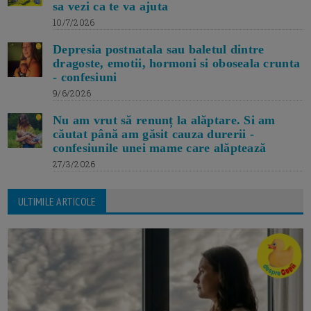
sa vezi ca te va ajuta
10/7/2026
Depresia postnatala sau baletul dintre
dragoste, emotii, hormoni si oboseala crunta
- confesiuni
9/6/2026
Nu am vrut să renunț la alăptare. Si am
căutat până am găsit cauza durerii -
confesiunile unei mame care alăptează
27/3/2026
ULTIMILE ARTICOLE