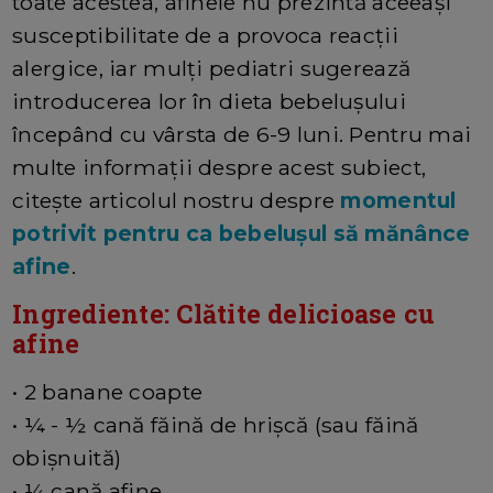
toate acestea, afinele nu prezintă aceeași
susceptibilitate de a provoca reacții
alergice, iar mulți pediatri sugerează
introducerea lor în dieta bebelușului
începând cu vârsta de 6-9 luni. Pentru mai
multe informații despre acest subiect,
citește articolul nostru despre
momentul
potrivit pentru ca bebelușul să mănânce
afine
.
Ingrediente: Clătite delicioase cu
afine
• 2 banane coapte
• ¼ - ½ cană făină de hrișcă (sau făină
obișnuită)
• ¼ cană afine