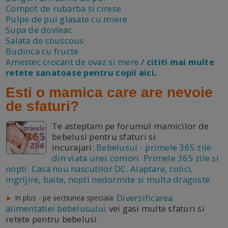
Compot de rubarba si cirese
Pulpe de pui glasate cu miere
Supa de dovleac
Salata de couscous
Budinca cu fructe
Amestec crocant de ovaz si mere
/
cititi mai multe
retete sanatoase pentru copii aici
.
Esti o mamica care are nevoie
de sfaturi?
Te asteptam pe forumul mamicilor de
bebelusi pentru sfaturi si
incurajari:
Bebelusul - primele 365 zile
din viata unei comori Primele 365 zile si
nopti. Casa nou nascutilor DC. Alaptare, colici,
ingrijire, baite, nopti nedormite si multa dragoste.
Diversificarea
►
In plus - pe sectiunea speciala:
alimentatiei bebelusului
vei gasi multe sfaturi si
retete pentru bebelusi.