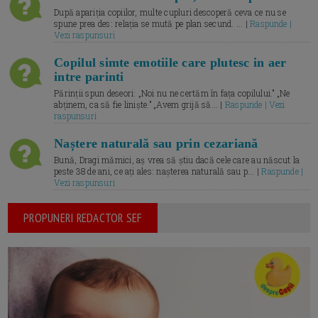
După apariția copiilor, multe cupluri descoperă ceva ce nu se
spune prea des: relația se mută pe plan secund. ... |
Raspunde |
Vezi raspunsuri
Copilul simte emotiile care plutesc in aer
intre parinti
Părinții spun deseori: „Noi nu ne certăm în fața copilului.” „Ne
abținem, ca să fie liniște.” „Avem grijă să... |
Raspunde | Vezi
raspunsuri
Naștere naturală sau prin cezariană
Bună, Dragi mămici, aș vrea să știu dacă cele care au născut la
peste 38 de ani, ce ați ales: nașterea naturală sau p... |
Raspunde |
Vezi raspunsuri
PROPUNERI REDACTOR SEF