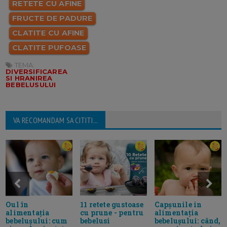
RETETE CU AFINE
FRUCTE DE PADURE
CLATITE CU AFINE
CLATITE PUFOASE
TEMA:
DIVERSIFICAREA
SI HRANIREA
BEBELUSULUI
VA RECOMANDAM SA CITITI...
Oul în
11 retete gustoase
Capșunile in
alimentația
cu prune - pentru
alimentația
bebelușului: cum
bebelusi
bebelușului: când,