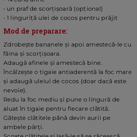
• un praf de scorțișoară (opțional)
• 1 linguriță ulei de cocos pentru prăjit
Mod de preparare:
Zdrobește bananele și apoi amestecă-le cu
făina și scorțișoara.
Adaugă afinele și amestecă bine.
Încălzește o tigaie antiaderentă la foc mare
și adaugă uleiul de cocos (doar dacă este
nevoie).
Redu la foc mediu și pune o lingură de
aluat în tigaie pentru fiecare clătită.
Gătește clătitele până devin aurii pe
ambele părți.
Scoate clătitele și lasă-le să se răcească