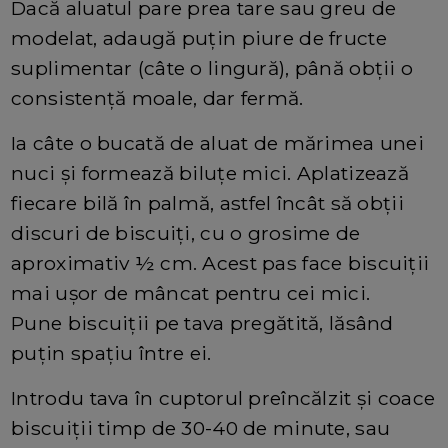
Dacă aluatul pare prea tare sau greu de
modelat, adaugă puțin piure de fructe
suplimentar (câte o lingură), până obții o
consistență moale, dar fermă.
Ia câte o bucată de aluat de mărimea unei
nuci și formează biluțe mici. Aplatizează
fiecare bilă în palmă, astfel încât să obții
discuri de biscuiți, cu o grosime de
aproximativ ½ cm. Acest pas face biscuiții
mai ușor de mâncat pentru cei mici.
Pune biscuiții pe tava pregătită, lăsând
puțin spațiu între ei.
Introdu tava în cuptorul preîncălzit și coace
biscuiții timp de 30-40 de minute, sau