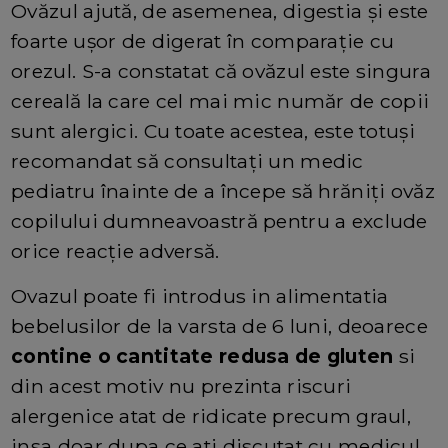
Ovăzul ajută, de asemenea, digestia și este
foarte ușor de digerat în comparație cu
orezul. S-a constatat că ovăzul este singura
cereală la care cel mai mic număr de copii
sunt alergici. Cu toate acestea, este totuși
recomandat să consultați un medic
pediatru înainte de a începe să hrăniți ovăz
copilului dumneavoastră pentru a exclude
orice reacție adversă.
Ovazul poate fi introdus in alimentatia
bebelusilor de la varsta de 6 luni, deoarece
contine o cantitate redusa de gluten
si
din acest motiv nu prezinta riscuri
alergenice atat de ridicate precum graul,
insa doar dupa ce ati discutat cu medicul