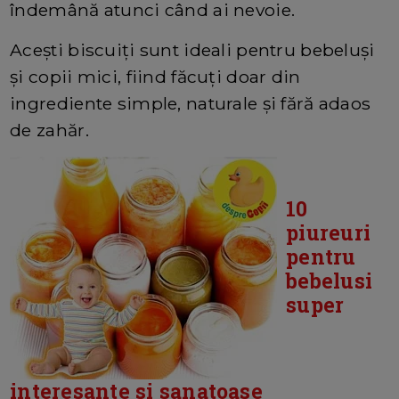
îndemână atunci când ai nevoie.
Acești biscuiți sunt ideali pentru bebeluși
și copii mici, fiind făcuți doar din
ingrediente simple, naturale și fără adaos
de zahăr.
10
piureuri
pentru
bebelusi
super
interesante si sanatoase