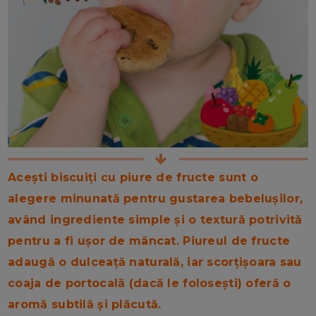
Acești biscuiți cu piure de fructe sunt o
alegere minunată pentru gustarea bebelușilor,
având ingrediente simple și o textură potrivită
pentru a fi ușor de mâncat. Piureul de fructe
adaugă o dulceață naturală, iar scorțișoara sau
coaja de portocală (dacă le folosești) oferă o
aromă subtilă și plăcută.