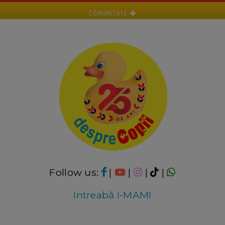
COMUNITATE
Follow us:
|
|
|
|
Intreabă I-MAMI