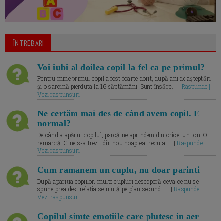
ÎNTREBARI
Voi iubi al doilea copil la fel ca pe primul?
Pentru mine primul copil a fost foarte dorit, după ani de așteptări
și o sarcină pierduta la 16 săptămâni. Sunt însărc... |
Raspunde |
Vezi raspunsuri
Ne certăm mai des de când avem copil. E
normal?
De când a apărut copilul, parcă ne aprindem din orice. Un ton. O
remarcă. Cine s-a trezit din nou noaptea trecuta.... |
Raspunde |
Vezi raspunsuri
Cum ramanem un cuplu, nu doar parinti
După apariția copiilor, multe cupluri descoperă ceva ce nu se
spune prea des: relația se mută pe plan secund. ... |
Raspunde |
Vezi raspunsuri
Copilul simte emotiile care plutesc in aer