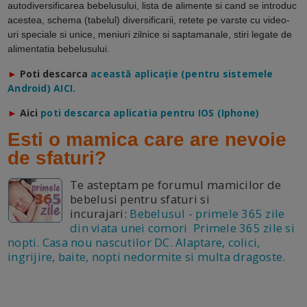
autodiversificarea bebelusului, lista de alimente si cand se introduc
acestea, schema (tabelul) diversificarii, retete pe varste cu video-
uri speciale si unice, meniuri zilnice si saptamanale, stiri legate de
alimentatia bebelusului.
►
Poti descarca
a
ceastă aplicație (pentru sistemele
Android) AICI.
►
Aici
poti descarca aplicatia pentru IOS (Iphone)
Esti o mamica care are nevoie
de sfaturi?
Te asteptam pe forumul mamicilor de
bebelusi pentru sfaturi si
incurajari:
Bebelusul - primele 365 zile
din viata unei comori Primele 365 zile si
nopti. Casa nou nascutilor DC. Alaptare, colici,
ingrijire, baite, nopti nedormite si multa dragoste.