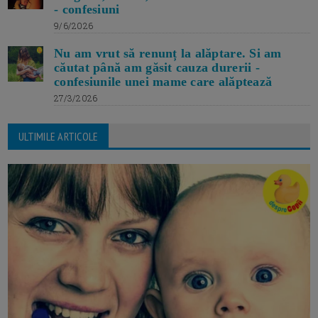
- confesiuni
9/6/2026
Nu am vrut să renunț la alăptare. Si am
căutat până am găsit cauza durerii -
confesiunile unei mame care alăptează
27/3/2026
ULTIMILE ARTICOLE