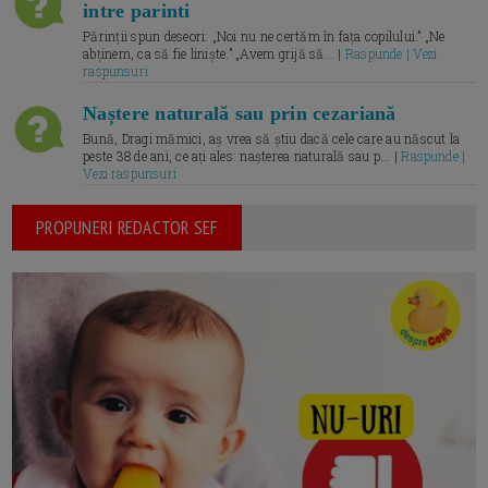
intre parinti
Părinții spun deseori: „Noi nu ne certăm în fața copilului.” „Ne
abținem, ca să fie liniște.” „Avem grijă să... |
Raspunde | Vezi
raspunsuri
Naștere naturală sau prin cezariană
Bună, Dragi mămici, aș vrea să știu dacă cele care au născut la
peste 38 de ani, ce ați ales: nașterea naturală sau p... |
Raspunde |
Vezi raspunsuri
PROPUNERI REDACTOR SEF