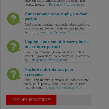
orice. Un ton. O remarcă. Cine s-a trezit din nou
noaptea trecuta.... |
Raspunde | Vezi raspunsuri
Cum ramanem un cuplu, nu doar
parinti
După apariția copiilor, multe cupluri descoperă ceva
ce nu se spune prea des: relația se mută pe plan
secund. ... |
Raspunde | Vezi raspunsuri
Copilul simte emotiile care plutesc
in aer intre parinti
Părinții spun deseori: „Noi nu ne certăm în fața
copilului.” „Ne abținem, ca să fie liniște.” „Avem grijă
să... |
Raspunde | Vezi raspunsuri
Naștere naturală sau prin
cezariană
Bună, Dragi mămici, aș vrea să știu dacă cele care
au născut la peste 38 de ani, ce ați ales: nașterea
naturală sau p... |
Raspunde | Vezi raspunsuri
PROPUNERI REDACTOR SEF