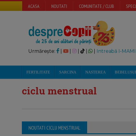
ACASA
NOUTATI
COMUNITATE / CLUB
SPECI
Urmărește:
|
|
|
|
|
Intreabă I-MAMI
FERTILITATE
SARCINA
NASTEREA
BEBELUSU
ciclu menstrual
NOUTATI CICLU MENSTRUAL