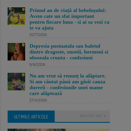
Primul an de viață al bebelușului:
Avem cate un sfat important
pentru fiecare luna - si ai sa vezi ca
te va ajuta
10/7/2026
Depresia postnatala sau baletul
dintre dragoste, emotii, hormoni si
oboseala crunta - confesiuni
9/6/2026
Nu am vrut să renunț la alăptare.
Si am căutat până am găsit cauza
durerii - confesiunile unei mame
care alăptează
27/3/2026
ULTIMILE ARTICOLE
NOUTATI AICI