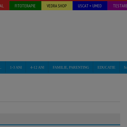
AL
FITOTERAPIE
VEDRA SHOP
USCAT + UMED
TESTARE
L
1-3 ANI
4-12 ANI
FAMILIE, PARENTING
EDUCATIE
S