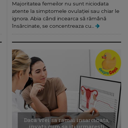
Majoritatea femeilor nu sunt niciodata
atente la simptomele ovulației sau chiar le
ignora. Abia când incearca să rămână
însărcinate, se concentreaza cu...
Daca vrei sa ramai insarcinata,
invata cum sa iti urmarești