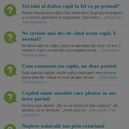
Voi iubi al doilea copil la fel ca pe primul?
Pentru mine primul copil a fost foarte dorit, după ani de așteptări
și o sarcină pierduta la 16 săptămâni. Sunt însărc... |
Raspunde |
Vezi raspunsuri
Ne certăm mai des de când avem copil. E
normal?
De când a apărut copilul, parcă ne aprindem din orice. Un ton. O
remarcă. Cine s-a trezit din nou noaptea trecuta.... |
Raspunde |
Vezi raspunsuri
Cum ramanem un cuplu, nu doar parinti
După apariția copiilor, multe cupluri descoperă ceva ce nu se
spune prea des: relația se mută pe plan secund. ... |
Raspunde |
Vezi raspunsuri
Copilul simte emotiile care plutesc in aer
intre parinti
Părinții spun deseori: „Noi nu ne certăm în fața copilului.” „Ne
abținem, ca să fie liniște.” „Avem grijă să... |
Raspunde | Vezi
raspunsuri
Naștere naturală sau prin cezariană