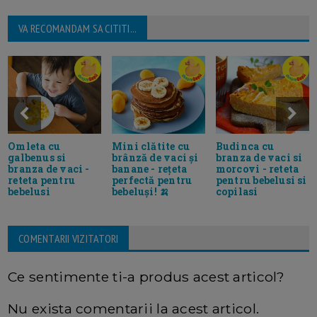
VA RECOMANDAM SA CITITI...
Omleta cu
Mini clătite cu
Budinca cu
galbenus si
brânză de vaci și
branza de vaci si
branza de vaci -
banane - rețeta
morcovi - reteta
reteta pentru
perfectă pentru
pentru bebelusi si
bebelusi
bebeluși! 🍌
copilasi
COMENTARII VIZITATORI
Ce sentimente ti-a produs acest articol?
Nu exista comentarii la acest articol.