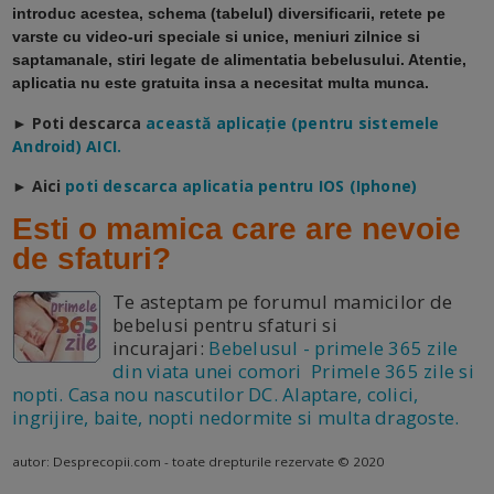
introduc acestea, schema (tabelul) diversificarii, retete pe
varste cu video-uri speciale si unice, meniuri zilnice si
saptamanale, stiri legate de alimentatia bebelusului. Atentie,
aplicatia nu este gratuita insa a necesitat multa munca.
► Poti descarca
a
ceastă aplicație (pentru sistemele
Android) AICI.
► Aici
poti descarca aplicatia pentru IOS (Iphone)
Esti o mamica care are nevoie
de sfaturi?
Te asteptam pe forumul mamicilor de
bebelusi pentru sfaturi si
incurajari:
Bebelusul - primele 365 zile
din viata unei comori Primele 365 zile si
nopti. Casa nou nascutilor DC. Alaptare, colici,
ingrijire, baite, nopti nedormite si multa dragoste.
autor: Desprecopii.com - toate drepturile rezervate © 2020