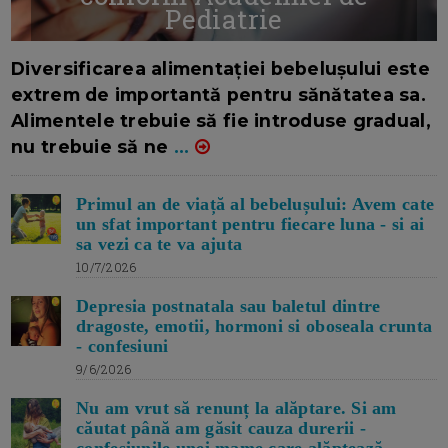
Pediatrie
16/7/2026
AUTOR: EDITOR DC.
Diversificarea alimentației bebelușului este
extrem de importantă pentru sănătatea sa.
Alimentele trebuie să fie introduse gradual,
nu trebuie să ne
...
Primul an de viață al bebelușului: Avem cate
un sfat important pentru fiecare luna - si ai
sa vezi ca te va ajuta
10/7/2026
Depresia postnatala sau baletul dintre
dragoste, emotii, hormoni si oboseala crunta
- confesiuni
9/6/2026
Nu am vrut să renunț la alăptare. Si am
căutat până am găsit cauza durerii -