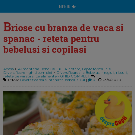
MENIU
B
riose cu branza de vaca si
spanac - reteta pentru
bebelusi si copilasi
Acasa
>
Alimentatia Bebelusului - Alaptare, Lapte formula si
Diversificare - ghid complet
>
Diversificarea la Bebelusi - reguli, riscuri,
retete pe varsta si pe alimente - GHID COMPLET
TEMA:
Diversificarea si hranirea bebelusului
|
0
|
23/4/2020