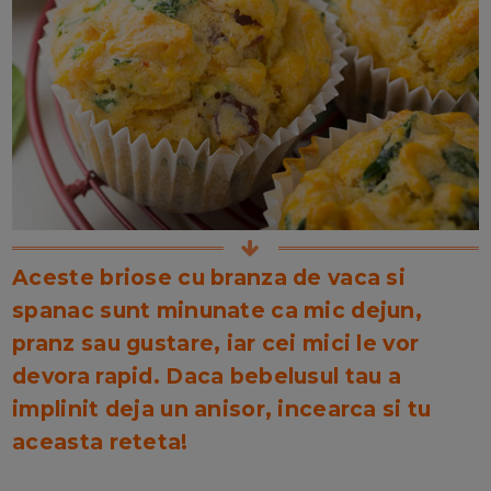
Aceste briose cu branza de vaca si
spanac sunt minunate ca mic dejun,
pranz sau gustare, iar cei mici le vor
devora rapid. Daca bebelusul tau a
implinit deja un anisor, incearca si tu
aceasta reteta!