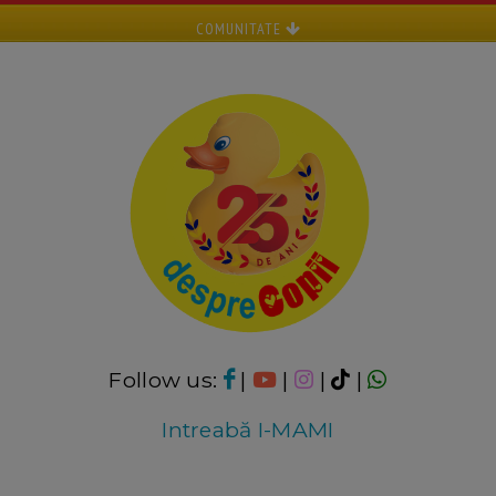
COMUNITATE
Follow us:
|
|
|
|
Intreabă I-MAMI