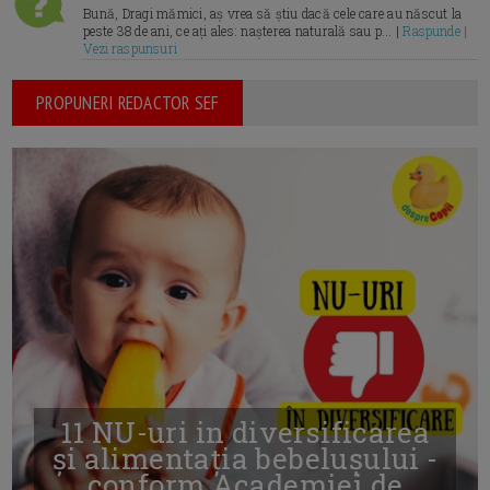
Bună, Dragi mămici, aș vrea să știu dacă cele care au născut la
peste 38 de ani, ce ați ales: nașterea naturală sau p... |
Raspunde |
Vezi raspunsuri
PROPUNERI REDACTOR SEF
11 NU-uri in diversificarea
și alimentația bebelușului -
conform Academiei de