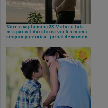
Nori in saptamana 33. Viitorul tata
m-a parasit dar stiu ca voi fi o mama
singura puternica - jurnal de sarcina