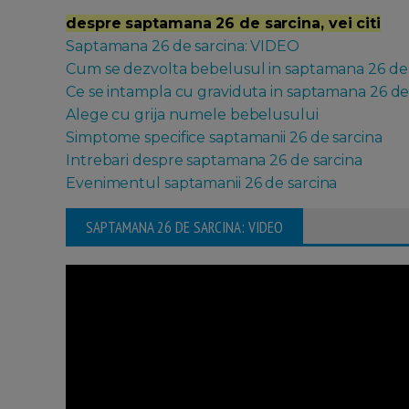
despre saptamana 26 de sarcina, vei citi
Saptamana 26 de sarcina: VIDEO
Cum se dezvolta bebelusul in saptamana 26 de 
Ce se intampla cu graviduta in saptamana 26 de
Alege cu grija numele bebelusului
Simptome specifice saptamanii 26 de sarcina
Intrebari despre saptamana 26 de sarcina
Evenimentul saptamanii 26 de sarcina
SAPTAMANA 26 DE SARCINA: VIDEO