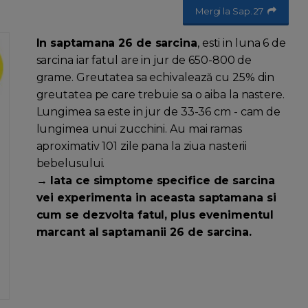
Mergi la Sap. 27
In saptamana 26 de sarcina
, esti in luna 6 de
sarcina iar fatul are in jur de 650-800 de
grame. Greutatea sa echivalează cu 25% din
greutatea pe care trebuie sa o aiba la nastere.
Lungimea sa este in jur de 33-36 cm - cam de
lungimea unui zucchini. Au mai ramas
aproximativ 101 zile pana la ziua nasterii
bebelusului.
→ Iata ce simptome specifice de sarcina
vei experimenta in aceasta saptamana si
cum se dezvolta fatul, plus evenimentul
marcant al saptamanii 26 de sarcina.