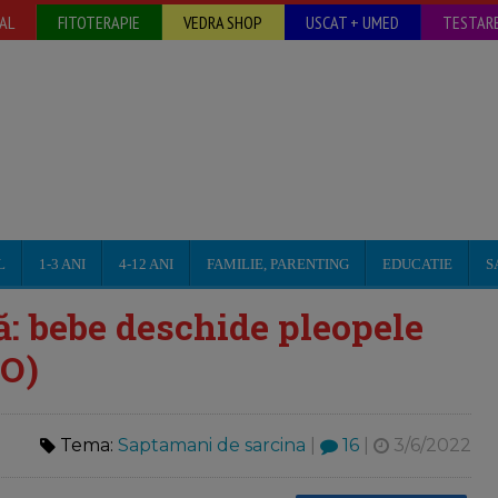
AL
FITOTERAPIE
VEDRA SHOP
USCAT + UMED
TESTARE
L
1-3 ANI
4-12 ANI
FAMILIE, PARENTING
EDUCATIE
S
: bebe deschide pleopele
EO)
Tema:
Saptamani de sarcina
|
16
|
3/6/2022