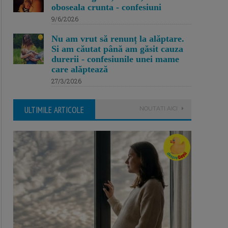
oboseala crunta - confesiuni
9/6/2026
Nu am vrut să renunț la alăptare.
Si am căutat până am găsit cauza
durerii - confesiunile unei mame
care alăptează
27/3/2026
ULTIMILE ARTICOLE
NOUTATI AICI