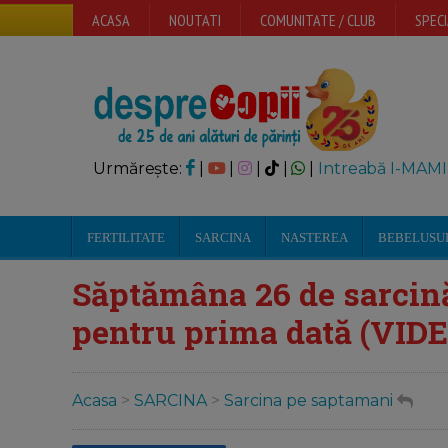
ACASA
NOUTATI
COMUNITATE / CLUB
SPECI
Urmărește:
|
|
|
|
|
Intreabă I-MAMI
FERTILITATE
SARCINA
NASTEREA
BEBELUSU
Săptămâna 26 de sarcină
pentru prima dată (VID
Acasa
>
SARCINA
>
Sarcina pe saptamani