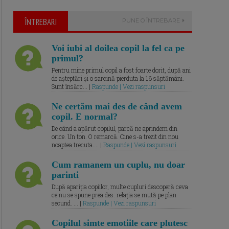
ÎNTREBARI
PUNE O ÎNTREBARE
Voi iubi al doilea copil la fel ca pe
primul?
Pentru mine primul copil a fost foarte dorit, după ani
de așteptări și o sarcină pierduta la 16 săptămâni.
Sunt însărc... |
Raspunde | Vezi raspunsuri
Ne certăm mai des de când avem
copil. E normal?
De când a apărut copilul, parcă ne aprindem din
orice. Un ton. O remarcă. Cine s-a trezit din nou
noaptea trecuta.... |
Raspunde | Vezi raspunsuri
Cum ramanem un cuplu, nu doar
parinti
După apariția copiilor, multe cupluri descoperă ceva
ce nu se spune prea des: relația se mută pe plan
secund. ... |
Raspunde | Vezi raspunsuri
Copilul simte emotiile care plutesc