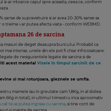
 si-ar intoarce capul spre aceasta, ceea ce, conform
eaza.
% sanse de supravietuire si ar avea 20-30% sanse sa
oar o treime i-ar putea afecta viata - conform WEBMD.
saptamana 26 de sarcina
oua masuri de deget deasupra buricului. Probabil ca
tot mai intense, unele din ele pot fi chiar infricosatoare.
 legate de nesigurantele legate de sarcina si de
citi acest material
Visele in timpul sarcinii: de ce
devine si mai rotunjoara, gleznele se umfla.
imestru mamele iau in greutate cam 1,8Kg, in al doilea
6Kg in total), in ultimul trimestru inca aproximativ
 la cat te-ai putea ingrasa cu sarcina
, si tine cont de
avut-o inainte de sarcina.