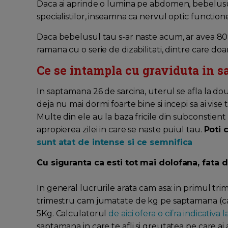
Daca ai aprinde o lumina pe abdomen, bebelusul
specialistilor, inseamna ca nervul optic function
Daca bebelusul tau s-ar naste acum, ar avea 80
ramana cu o serie de dizabilitati, dintre care d
Ce se intampla cu graviduta in 
In saptamana 26 de sarcina, uterul se afla la d
deja nu mai dormi foarte bine si incepi sa ai vise 
Multe din ele au la baza fricile din subconstient
apropierea zilei in care se naste puiul tau.
Poti 
sunt atat de intense si ce semnifica
Cu siguranta ca esti tot mai dolofana, fata 
In general lucrurile arata cam asa: in primul tr
trimestru cam jumatate de kg pe saptamana (cam 
5Kg. Calculatorul
de aici ofera o cifra indicativa
saptamana in care te afli si greutatea pe care ai 