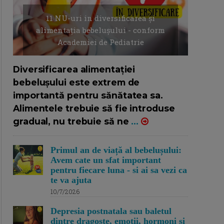
11 NU-uri in diversificarea și
alimentația bebelușului - conform
Academiei de Pediatrie
16/7/2026
AUTOR: EDITOR DC.
Diversificarea alimentației
bebelușului este extrem de
importantă pentru sănătatea sa.
Alimentele trebuie să fie introduse
gradual, nu trebuie să ne
...
Primul an de viață al bebelușului:
Avem cate un sfat important
pentru fiecare luna - si ai sa vezi ca
te va ajuta
10/7/2026
Depresia postnatala sau baletul
dintre dragoste, emotii, hormoni si