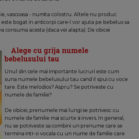
ie, vascoasa - numita colostru. Altele nu produc
este bogat in anticorpi care-l vor ajuta pe bebelus sa
o va consuma acesta (daca vei alapta). De obicei
Alege cu grija numele
bebelusului tau
Unul din cele mai importante lucruri este cum
suna numele bebelusului tau cand il spui cu voce
tare. Este melodios? Aspru? Se potriveste cu
numele de familie?
De obicei, prenumele mai lungi se potrivesc cu
numele de familie mai scurte si invers. In general,
nu se potriveste sa combini un prenume care se
termina intr-o vocala cu un nume de familie care