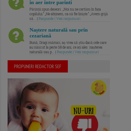
in aer intre parinti
Părinții spun deseori: „Noi nu ne certăm în fața
copilului.” „Ne abținem, ca să fie liniște.” „Avem grijă
să... |
Raspunde | Vezi raspunsuri
Naștere naturală sau prin
cezariană
Bună, Dragi mămici, aș vrea să știu dacă cele care
au născut la peste 38 de ani, ce ați ales: nașterea
naturală sau p... |
Raspunde | Vezi raspunsuri
PROPUNERI REDACTOR SEF