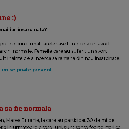
une :)
amai iar insarcinata?
put copii in urmatoarele sase luni dupa un avort
arcini normale. Femeile care au suferit un avort
t inainte de a incerca sa ramana din nou insarcinate.
 cum se poate preveni
a sa fie normala
, Marea Britanie, la care au participat 30 de mii de
ia in urmatoarele sase luni, sunt sanse foarte mari ca