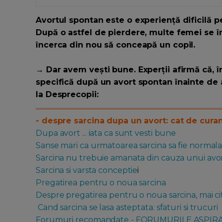
Avortul spontan este o experiență dificilă
După o astfel de pierdere, multe femei se în
încerca din nou să conceapă un copil.
→ Dar avem vești bune. Experții afirmă că, î
specifică după un avort spontan înainte de a
la Desprecopii:
- despre sarcina dupa un avort: cat de curand
Dupa avort ... iata ca sunt vesti bune
Sanse mari ca urmatoarea sarcina sa fie normal
Sarcina nu trebuie amanata din cauza unui avor
Sarcina si varsta conceptie
i
Pregatirea pentru o noua sarcina
Despre pregatirea pentru o noua sarcina, mai cit
Cand sarcina se lasa asteptata: sfaturi si trucuri
Forumuri recomandate - FORUMURILE ASPI