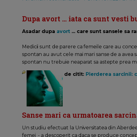
Dupa avort ... iata ca sunt vesti b
Asadar dupa
avort
... care sunt sansele sa r
Medicii sunt de parere ca femeile care au conce
spontan au avut cele mai mari sanse de a avea s
spontan nu trebuie neaparat sa astepte prea mul
de citit:
Pierderea sarcinii:
Sanse mari ca urmatoarea sarcin
Un studiu efectuat la Universitatea din Aberdeen
femei - a descoperit ca daca se produce concept