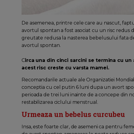
De asemenea, printre cele care au nascut, faptu
avortul spontan a fost asociat cu un risc redus
greutate redusa la nasterea bebelusului fata d
avortul spontan.
C
irca una din cinci sarcini se termina cu un
acest risc creste cu varsta mamei.
Recomandarile actuale ale Organizatiei Mondial
conceptia cu cel putin 6 luni dupa un avort sp
perioada de trei luni inainte de a concepe din n
restabilizarea ciclului menstrual.
Urmeaza un bebelus curcubeu
Insa, este foarte clar, de asemeni ca pentru feme