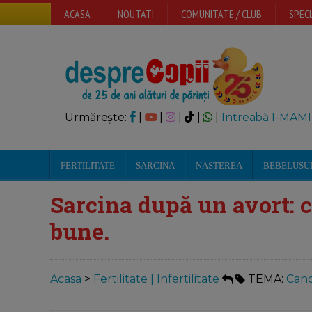
ACASA
NOUTATI
COMUNITATE / CLUB
SPECI
Urmărește:
|
|
|
|
|
Intreabă I-MAMI
FERTILITATE
SARCINA
NASTEREA
BEBELUSU
Sarcina după un avort: 
bune.
Acasa
>
Fertilitate | Infertilitate
TEMA:
Cand 