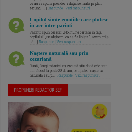
ce nu se spune prea des: relația se mută pe plan
secund. ... |
Raspunde | Vezi raspunsuri
Copilul simte emotiile care plutesc
in aer intre parinti
Părinții spun deseori: „Noi nu ne certăm în fața
copilului.” „Ne abținem, ca să fie liniște.” „Avem grijă
să... |
Raspunde | Vezi raspunsuri
Naștere naturală sau prin
cezariană
Bună, Dragi mămici, aș vrea să știu dacă cele care
au născut la peste 38 de ani, ce ați ales: nașterea
naturală sau p... |
Raspunde | Vezi raspunsuri
PROPUNERI REDACTOR SEF