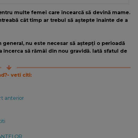
 pentru multe femei care încearcă să devină mame.
treabă cât timp ar trebui să aștepte înainte de a
n general, nu este necesar să aștepți o perioadă
 încerca să rămâi din nou gravidă. Iată sfatul de
?- veti citi:
a
t anterior
iti
RANTELOR