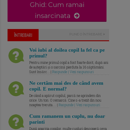
Ghid: Cum ramai
insarcinata
ÎNTREBARI
PUNE O ÎNTREBARE
Voi iubi al doilea copil la fel ca pe
primul?
Pentru mine primul copil a fost foarte dorit, după ani
de așteptări și o sarcină pierduta la 16 săptămâni.
Sunt însărc... |
Raspunde | Vezi raspunsuri
Ne certăm mai des de când avem
copil. E normal?
De când a apărut copilul, parcă ne aprindem din
orice. Un ton. O remarcă. Cine s-a trezit din nou
noaptea trecuta.... |
Raspunde | Vezi raspunsuri
Cum ramanem un cuplu, nu doar
parinti
După apariția copiilor, multe cupluri descoperă ceva