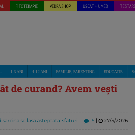
AL
FITOTERAPIE
VEDRA SHOP
USCAT + UMED
TESTARE
L
1-3 ANI
4-12 ANI
FAMILIE, PARENTING
EDUCATIE
S
cât de curand? Avem vești
sarcina se lasa asteptata: sfaturi...
|
15
|
27/3/2026