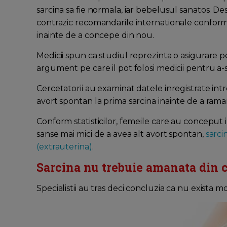
sarcina sa fie normala, iar bebelusul sanatos. Des
contrazic recomandarile internationale conform c
inainte de a concepe din nou.
Medicii spun ca studiul reprezinta o asigurare p
argument pe care il pot folosi medicii pentru a-s
Cercetatorii au examinat datele inregistrate in
avort spontan la prima sarcina inainte de a rama
Conform statisticilor, femeile care au conceput
sanse mai mici de a avea alt avort spontan,
sarci
(extrauterina)
.
Sarcina nu trebuie amanata din c
Specialistii au tras deci concluzia ca nu exista m