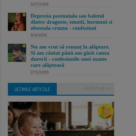
10/7/2026
Depresia postnatala sau baletul
dintre dragoste, emotii, hormoni si
oboseala crunta - confesiuni
9/6/2026
Nu am vrut să renunț la alăptare.
Si am căutat până am găsit cauza
durerii - confesiunile unei mame
care alăptează
27/3/2026
ULTIMILE ARTICOLE
NOUTATI AICI