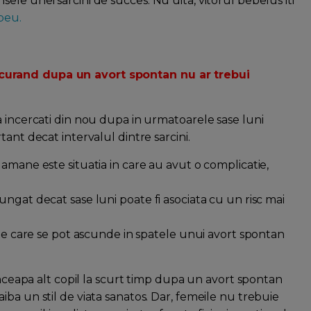
le unei sarcini de succes. Nu uita, vitorul bebelus iti
beu.
curand dupa un avort spontan nu ar trebui
a incercati din nou dupa in urmatoarele sase luni
ant decat intervalul dintre sarcini.
amane este situatia in care au avut o complicatie,
ngat decat sase luni poate fi asociata cu un risc mai
ate care se pot ascunde in spatele unui avort spontan
conceapa alt copil la scurt timp dupa un avort spontan
ba un stil de viata sanatos. Dar, femeile nu trebuie