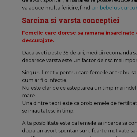
de avort spontan, amanarea le poate reduce sanse
va aduce multa fericire, fiind
un bebelus curcu
Sarcina si varsta conceptiei
Femeile care doresc sa ramana insarcinate 
descurajate.
Daca aveti peste 35 de ani, medicii recomanda s
deoarece varsta este un factor de risc mai import
Singurul motiv pentru care femeile ar trebui sa 
cum ar fi o infectie.
Nu este clar de ce asteptarea un timp mai indelu
mare.
Una dintre teorii este ca problemele de fertilit
se inrautatesc in timp.
Alta posibilitate este ca femeile sa incerce sa 
dupa un avort spontan sunt foarte motivate sa ai