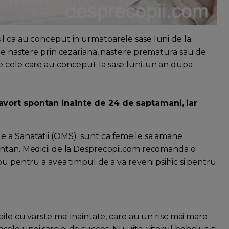
l ca au conceput in urmatoarele sase luni de la
 de nastere prin cezariana, nastere prematura sau de
e cele care au conceput la sase luni-un an dupa
 avort spontan inainte de 24 de saptamani, iar
e a Sanatatii (OMS) sunt ca femeile sa amane
ontan. Medicii de la Desprecopii.com recomanda o
ou pentru a avea timpul de a va reveni psihic si pentru
ile cu varste mai inaintate, care au un risc mai mare