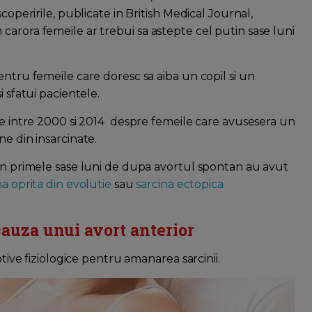
coperirile, publicate in British Medical Journal,
arora femeile ar trebui sa astepte cel putin sase luni
entru femeile care doresc sa aiba un copil si un
i sfatui pacientele.
tre intre 2000 si 2014 despre femeile care avusesera un
ne din insarcinate.
 in primele sase luni de dupa avortul spontan au avut
na oprita din evolutie
sau
sarcina ectopica
auza unui avort anterior
otive fiziologice pentru amanarea sarcinii.