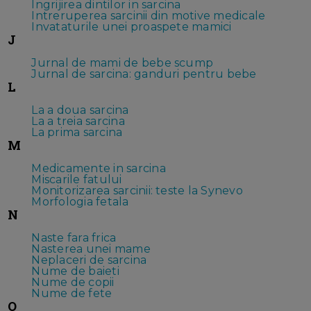
Ingrijirea dintilor in sarcina
Intreruperea sarcinii din motive medicale
Invataturile unei proaspete mamici
J
Jurnal de mami de bebe scump
Jurnal de sarcina: ganduri pentru bebe
L
La a doua sarcina
La a treia sarcina
La prima sarcina
M
Medicamente in sarcina
Miscarile fatului
Monitorizarea sarcinii: teste la Synevo
Morfologia fetala
N
Naste fara frica
Nasterea unei mame
Neplaceri de sarcina
Nume de baieti
Nume de copii
Nume de fete
O