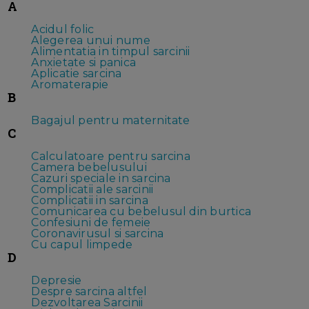
A
Acidul folic
Alegerea unui nume
Alimentatia in timpul sarcinii
Anxietate si panica
Aplicatie sarcina
Aromaterapie
B
Bagajul pentru maternitate
C
Calculatoare pentru sarcina
Camera bebelusului
Cazuri speciale in sarcina
Complicatii ale sarcinii
Complicatii in sarcina
Comunicarea cu bebelusul din burtica
Confesiuni de femeie
Coronavirusul si sarcina
Cu capul limpede
D
Depresie
Despre sarcina altfel
Dezvoltarea Sarcinii