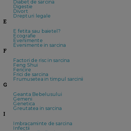
Diabet de sarcina
Digestie
Divort
Drepturi legale
E
E fetita sau baietel?
Ecografie
Evenimente
Evenimente in sarcina
F
Factori de risc in sarcina
Feng Shui
Fericire
Frici de sarcina
Frumusetea in timpul sarcinii
G
Geanta Bebelusului
Gemeni
Genetica
Greutatea in sarcina
I
Imbracaminte de sarcina
Infectii