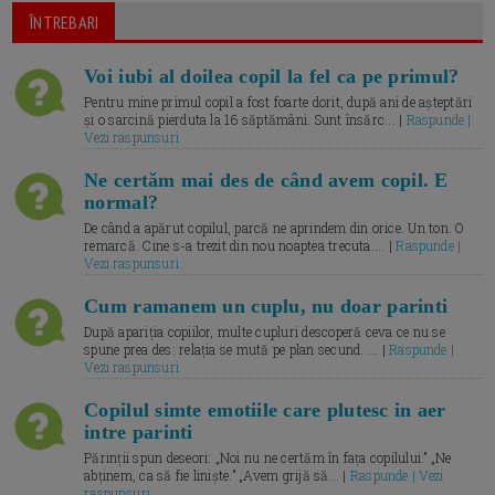
ÎNTREBARI
Voi iubi al doilea copil la fel ca pe primul?
Pentru mine primul copil a fost foarte dorit, după ani de așteptări
și o sarcină pierduta la 16 săptămâni. Sunt însărc... |
Raspunde |
Vezi raspunsuri
Ne certăm mai des de când avem copil. E
normal?
De când a apărut copilul, parcă ne aprindem din orice. Un ton. O
remarcă. Cine s-a trezit din nou noaptea trecuta.... |
Raspunde |
Vezi raspunsuri
Cum ramanem un cuplu, nu doar parinti
După apariția copiilor, multe cupluri descoperă ceva ce nu se
spune prea des: relația se mută pe plan secund. ... |
Raspunde |
Vezi raspunsuri
Copilul simte emotiile care plutesc in aer
intre parinti
Părinții spun deseori: „Noi nu ne certăm în fața copilului.” „Ne
abținem, ca să fie liniște.” „Avem grijă să... |
Raspunde | Vezi
raspunsuri