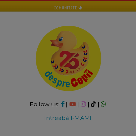
COMUNITATE
Follow us:
|
|
|
|
Intreabă I-MAMI