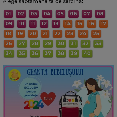
Alege săptămâna ta de sarcină:
01
02
03
04
05
06
07
08
09
10
11
12
13
14
15
16
17
18
19
20
21
22
23
24
25
26
27
28
29
30
31
32
33
34
35
36
37
38
39
40