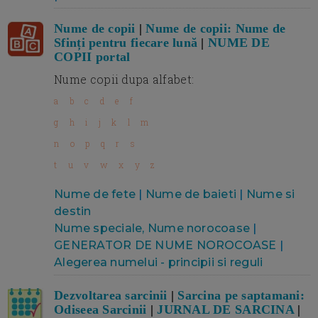
Nume de copii
|
Nume de copii: Nume de
Sfinți pentru fiecare lună
|
NUME DE
COPII portal
Nume copii dupa alfabet:
a
b
c
d
e
f
g
h
i
j
k
l
m
n
o
p
q
r
s
t
u
v
w
x
y
z
Nume de fete
|
Nume de baieti
|
Nume si
destin
Nume speciale, Nume norocoase
|
GENERATOR DE NUME NOROCOASE
|
Alegerea numelui - principii si reguli
Dezvoltarea sarcinii
|
Sarcina pe saptamani:
Odiseea Sarcinii
|
JURNAL DE SARCINA
|