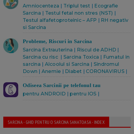
Amniocenteza
|
Triplul test
|
Ecografie
Sarcina
|
Testul fetal non stres (NST)
|
Testul alfafetoproteinic – AFP
|
RH negativ
si Sarcina
Probleme, Riscuri in Sarcina
Sarcina Extrauterina
|
Riscul de ADHD
|
Sarcina cu risc
|
Sarcina Toxica
|
Fumatul in
sarcina
|
Alcoolul si Sarcina
|
Sindromul
Down
|
Anemie
|
Diabet
|
CORONAVIRUS
|
Odiseea Sarcinii pe telefonul tau
pentru ANDROID
|
pentru IOS
|
SARCINA - GHID PENTRU O SARCINA SANATOASA - INDEX