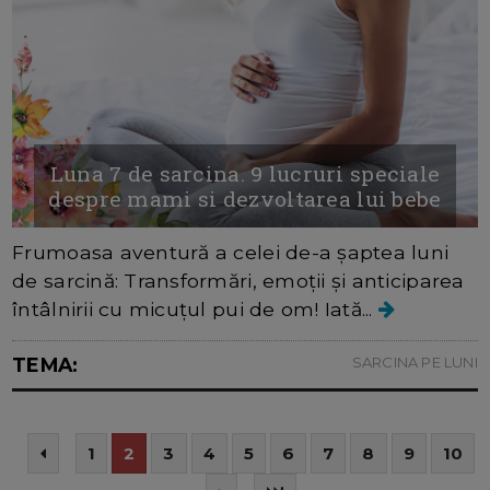
Luna 7 de sarcina. 9 lucruri speciale
despre mami si dezvoltarea lui bebe
Frumoasa aventură a celei de-a șaptea luni
de sarcină: Transformări, emoții și anticiparea
întâlnirii cu micuțul pui de om! Iată...
TEMA:
SARCINA PE LUNI
1
2
3
4
5
6
7
8
9
10