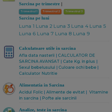
Sarcina pe trimestre
|
Trimestrul 1
Trimestrul 2
Trimestrul 3
Sarcina pe luni
Luna 1
Luna 2
Luna 3
Luna 4
Luna 5
Luna 6
Luna 7
Luna 8
Luna 9
Calculatoare utile in sarcina
Afla data nasterii
|
CALCULATOR DE
SARCINA AVANSAT
|
Cate Kg. in plus
|
Sexul bebelusului
|
Culoare ochi bebe
|
Calculator Nutritie
Alimentatia in Sarcina
Acidul Folic
|
Alimente de evitat
|
Vitamine
in sarcina
|
Pofte ale sarcini
i
Analize, teste in sarcina