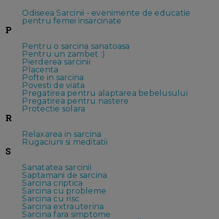
Odiseea Sarcinii - evenimente de educatie
pentru femei insarcinate
P
Pentru o sarcina sanatoasa
Pentru un zambet :)
Pierderea sarcinii
Placenta
Pofte in sarcina
Povesti de viata
Pregatirea pentru alaptarea bebelusului
Pregatirea pentru nastere
Protectie solara
R
Relaxarea in sarcina
Rugaciuni si meditatii
S
Sanatatea sarcinii
Saptamani de sarcina
Sarcina criptica
Sarcina cu probleme
Sarcina cu risc
Sarcina extrauterina
Sarcina fara simptome