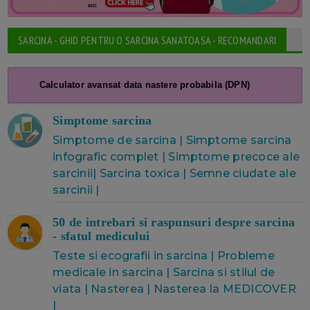
SARCINA - GHID PENTRU O SARCINA SANATOASA - RECOMANDARI
Calculator avansat data nastere probabila (DPN)
Simptome sarcina
Simptome de sarcina
|
Simptome sarcina
infografic complet
|
Simptome precoce ale
sarcinii
|
Sarcina toxica
|
Semne ciudate ale
sarcinii
|
50 de intrebari si raspunsuri despre sarcina
- sfatul medicului
Teste si ecografii in sarcina
|
Probleme
medicale in sarcina
|
Sarcina si stilul de
viata
|
Nasterea
|
Nasterea la MEDICOVER
|