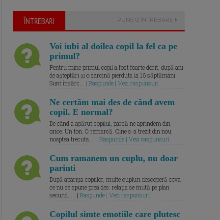
ÎNTREBARI
PUNE O ÎNTREBARE
Voi iubi al doilea copil la fel ca pe
primul?
Pentru mine primul copil a fost foarte dorit, după ani
de așteptări și o sarcină pierduta la 16 săptămâni.
Sunt însărc... |
Raspunde | Vezi raspunsuri
Ne certăm mai des de când avem
copil. E normal?
De când a apărut copilul, parcă ne aprindem din
orice. Un ton. O remarcă. Cine s-a trezit din nou
noaptea trecuta.... |
Raspunde | Vezi raspunsuri
Cum ramanem un cuplu, nu doar
parinti
După apariția copiilor, multe cupluri descoperă ceva
ce nu se spune prea des: relația se mută pe plan
secund. ... |
Raspunde | Vezi raspunsuri
Copilul simte emotiile care plutesc