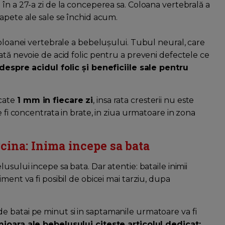
în a 27-a zi de la conceperea sa. Coloana vertebrală a
apete ale sale se închid acum.
coloanei vertebrale a bebelușului. Tubul neural, care
ată nevoie de acid folic pentru a preveni defectele ce
 despre acidul folic și beneficiile sale pentru
 cate
1 mm in fiecare zi
, insa rata cresterii nu este
e fi concentrata in brate, in ziua urmatoare in zona
cina: Inima incepe sa bata
usului incepe sa bata. Dar atentie: bataile inimii
ment va fi posibil de obicei mai tarziu, dupa
 batai pe minut si in saptamanile urmatoare va fi
ioara ale bebelusului citeste articolul dedicat: