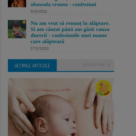
oboseala crunta - confesiuni
9/6/2026
Nu am vrut să renunț la alăptare.
Si am căutat până am găsit cauza
durerii - confesiunile unei mame
care alăptează
27/3/2026
ULTIMILE ARTICOLE
NOUTATI AICI