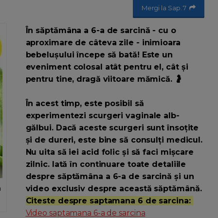
Mergi la Sap. 7
În săptămâna a 6-a de sarcină - cu o
aproximare de câteva zile - inimioara
bebelușului începe să bată! Este un
eveniment colosal atât pentru el, cât și
pentru tine, dragă viitoare mămică. 🤰
În acest timp, este posibil să
experimentezi scurgeri vaginale alb-
gălbui. Dacă aceste scurgeri sunt însoțite
și de dureri, este bine să consulți medicul.
Nu uita să iei acid folic și să faci mișcare
zilnic. Iată în continuare toate detaliile
despre săptămâna a 6-a de sarcină și un
a
video exclusiv despre această săptămână.
Citeste despre saptamana 6 de sarcina:
Video saptamana 6-a de sarcina