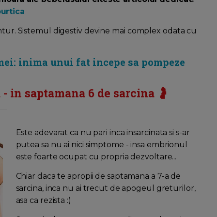
urtica
ontur. Sistemul digestiv devine mai complex odata cu
mei: inima unui fat incepe sa pompeze
 - in saptamana 6 de sarcina 🤰
Este adevarat ca nu pari inca insarcinata si s-ar
putea sa nu ai nici simptome - insa embrionul
este foarte ocupat cu propria dezvoltare...
Chiar daca te apropii de saptamana a 7-a de
sarcina, inca nu ai trecut de apogeul greturilor,
asa ca rezista :)