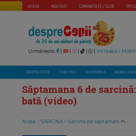
ACASA
NOUTATI
COMUNITATE / CLUB
SPECI
Urmărește:
|
|
|
|
|
Intreabă I-MAMI
FERTILITATE
SARCINA
NASTEREA
BEBELUSU
Săptamana 6 de sarcină:
bată (video)
Acasa
>
SARCINA
>
Sarcina pe saptamani