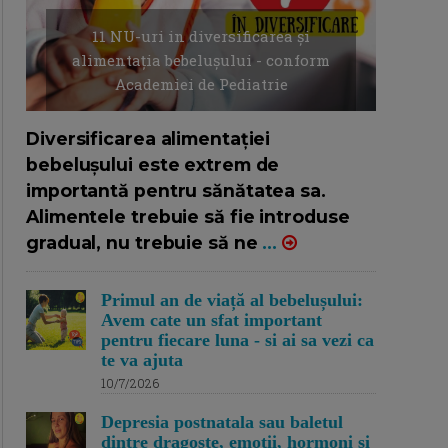
11 NU-uri in diversificarea și
alimentația bebelușului - conform
Academiei de Pediatrie
16/7/2026
AUTOR: EDITOR DC.
Diversificarea alimentației
bebelușului este extrem de
importantă pentru sănătatea sa.
Alimentele trebuie să fie introduse
gradual, nu trebuie să ne
...
Primul an de viață al bebelușului:
Avem cate un sfat important
pentru fiecare luna - si ai sa vezi ca
te va ajuta
10/7/2026
Depresia postnatala sau baletul
dintre dragoste, emotii, hormoni si