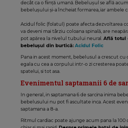
decât ca o ființă umană. Bebelușul se află acum 
bebelușului și-a încheiat formarea, iar ambele c
Acidul folic (folatul) poate afecta dezvoltarea 
va deveni mai târziu coloana spinală, are neapăr
pot apărea la nivelul tubului neural.
Află totul
bebelușul din burtică:
Acidul Folic
Pana in acest moment, bebelusul a crescut cu
egala cu cea a corpului: intr-o zi cresterea poat
spatelui, si tot asa.
Evenimentul saptamanii 6 de sar
In general, in saptamana 6 de sarcina inima bebel
bebelusului nu pot fi ascultate inca. Acest eveni
saptamana a 8-a.
Ritmul cardiac poate ajunge acum pana la 100 de
chiar si mai rapid.
Despre primele batai de inim