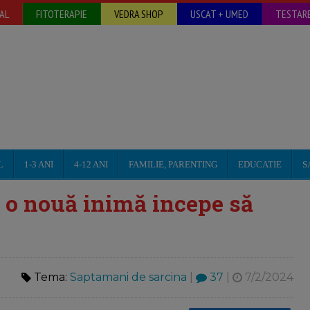
AL
FITOTERAPIE
VEDRA SHOP
USCAT + UMED
TESTARE
L
1-3 ANI
4-12 ANI
FAMILIE, PARENTING
EDUCATIE
S
 o nouă inimă incepe să
Tema:
Saptamani de sarcina
|
37
|
7/2/2024