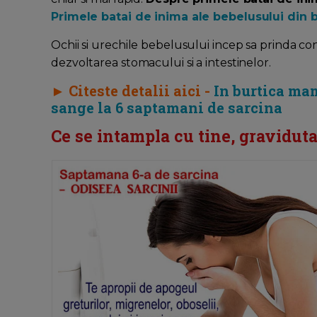
Primele batai de inima ale bebelusului din b
Ochii si urechile bebelusului incep sa prinda c
dezvoltarea stomacului si a intestinelor.
► Citeste detalii aici -
In burtica ma
sange la 6 saptamani de sarcina
Ce se intampla cu tine, graviduta