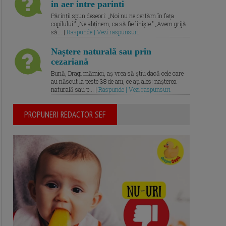
in aer intre parinti
Părinții spun deseori: „Noi nu ne certăm în fața
copilului.” „Ne abținem, ca să fie liniște.” „Avem grijă
să... |
Raspunde | Vezi raspunsuri
Naștere naturală sau prin
cezariană
Bună, Dragi mămici, aș vrea să știu dacă cele care
au născut la peste 38 de ani, ce ați ales: nașterea
naturală sau p... |
Raspunde | Vezi raspunsuri
PROPUNERI REDACTOR SEF